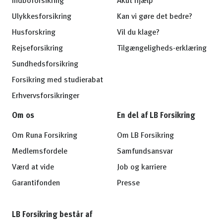
Indboforsikring
Akut hjælp
Ulykkesforsikring
Kan vi gøre det bedre?
Husforskring
Vil du klage?
Rejseforsikring
Tilgængeligheds-erklæring
Sundhedsforsikring
Forsikring med studierabat
Erhvervsforsikringer
Om os
En del af LB Forsikring
Om Runa Forsikring
Om LB Forsikring
Medlemsfordele
Samfundsansvar
Værd at vide
Job og karriere
Garantifonden
Presse
LB Forsikring består af